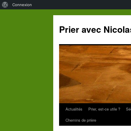
À
Connexion
propos
de
Prier avec Nicol
WordPress
Actualités
Prier, est-ce utile ?
Sé
Aller
Chemins de prière
au