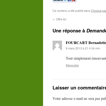
Ce contenu a été publié dans
Choqué par 
←
Offre-toi
Une réponse à
Demande
FOURCART Bernadette
9 mars 2013 à 21 h 04 min
Tout simplement émouvant
Répondre
Laisser un commentair
Votre adresse e-mail ne sera pas pub