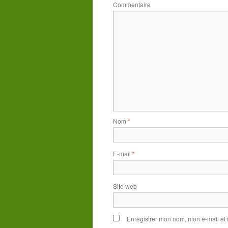
Commentaire
Nom
*
E-mail
*
Site web
Enregistrer mon nom, mon e-mail et