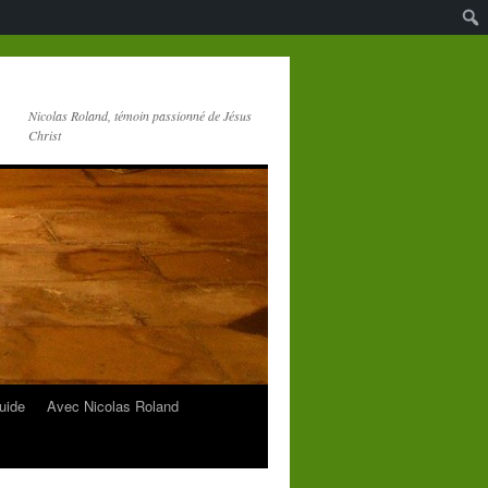
Nicolas Roland, témoin passionné de Jésus
Christ
uide
Avec Nicolas Roland