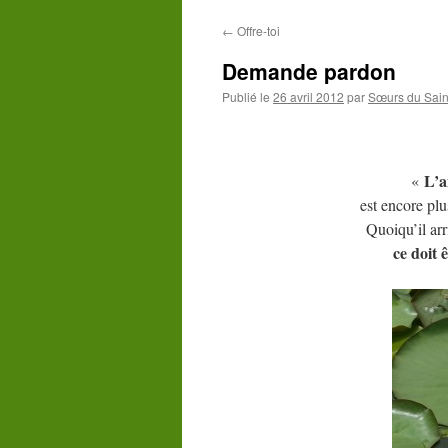
contenu
←
Offre-toi
Demande pardon
Publié le
26 avril 2012
par
Sœurs du Sain
L’a
«
est encore plu
Quoiqu’il arr
ce doit 