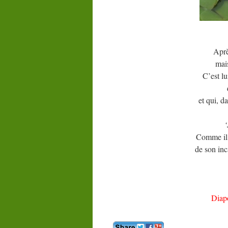
Aprè
mai
C’est lu
et qui, d
‘
Comme il é
de son inc
Nic
Diap