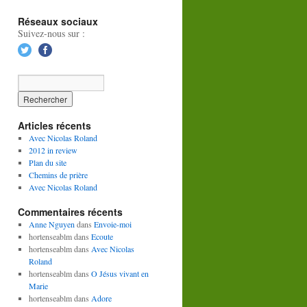
Réseaux sociaux
Suivez-nous sur :
Articles récents
Avec Nicolas Roland
2012 in review
Plan du site
Chemins de prière
Avec Nicolas Roland
Commentaires récents
Anne Nguyen
dans
Envoie-moi
hortenseablm
dans
Ecoute
hortenseablm
dans
Avec Nicolas
Roland
hortenseablm
dans
O Jésus vivant en
Marie
hortenseablm
dans
Adore