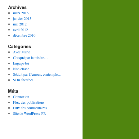
Archives
mars 2016
janvier 2013
mai 2012
avril 2012
décembre 2010
Catégories
Avec Marie
Choqué par la misère…
Engage-toi
Non classé
Séduit par l'Amour, contemple…
Si tu cherches…
Méta
Connexion
Flux des publications
Flux des commentaires
Site de WordPress-FR